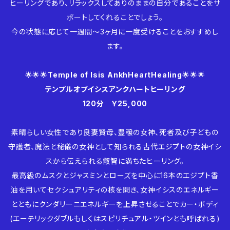
ヒーリングであり、リラックスしてありのままの自分であることをサ
ポートしてくれることでしょう。
今の状態に応じて一週間〜3ヶ月に一度受けることをおすすめし
ます。
🌟🌟🌟
Temple of Isis AnkhHeartHealing
🌟🌟🌟
テンプルオブイシスアンクハートヒーリング
120分 ￥25,000
素晴らしい女性であり良妻賢母、豊穣の女神、死者及び子どもの
守護者、魔法と秘儀の女神として知られる古代エジプトの女神イシ
スから伝えられる叡智に満ちたヒーリング。
最高級のムスクとジャスミンとローズを中心に16本のエジプト香
油を用いてセクシュアリティの核を開き、女神イシスのエネルギー
とともにクンダリーニエネルギーを上昇させることでカー・ボディ
(エーテリックダブルもしくはスピリチュアル・ツインとも呼ばれる)