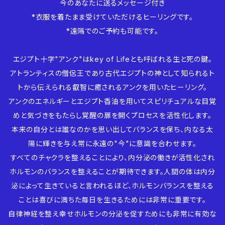
今のあなたに送るメッセージ付き
*衣服を着たまま受けていただけるヒーリングです。
*遠隔でのご予約も可能です。
エジプト十字"アンク"はkey of Lifeとも呼ばれる生と死の鍵。
アトランティスの僧侶王であり古代エジプトの神として知られるト
トから伝えられる叡智に癒されるアンクを用いたヒーリング。
アンクのエネルギーとエジプト香油を用いてスピリチュアルな目覚
めと気づきをもたらし覚醒の扉を開くプロセスを活性化します。
本来の自分とは誰なのかを思い出してバランスを保ち、内なる太
陽に輝きを与え常に永遠の"今"に意識を合わせます。
すべてのチャクラを整えることにより、内分泌の働きが活性化され
ホルモンのバランスを整えることが期待できます。人間の体は内分
泌によって生きていると言われるほど、ホルモンバランスを整える
ことは喜びに満ちた毎日を生きるためには非常に重要です。
自律神経を整え幸せホルモンの分泌を促すためにも非常に有効な