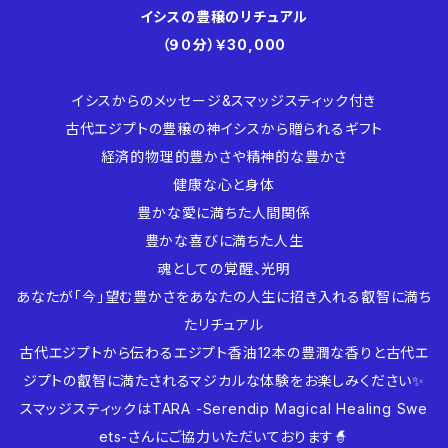
イシスの豊穣のリチュアル
（９０分）￥30,000
イシスからのメッセージ&スマッジスティック付き
古代エジプトの豊穣の神イシスから贈られるギフト
経済的物理的豊かさや精神的な豊かさ
健康な心と身体
豊かな愛に満ちた人間関係
豊かな喜びに満ちた人生
魂としての覚醒、光明
あなたが「今」望む豊かさをあなたの人生に招き入れる叡智に満ち
たリチュアル
古代エジプトから伝わるエジプト香油12本の豊潤な香りと古代エ
ジプトの叡智に満たされるマジカルな体験をお楽しみください✨
スマッジスティックはTARA -Serendip Magical Healing Swe
ets-さんにご協力いただいております🧙