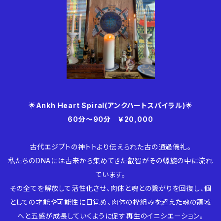
🌟
Ankh Heart Spiral(アンクハートスパイラル)
🌟
60分～90分 ￥20,000
古代エジプトの神トトより伝えられた古の通過儀礼。
私たちのDNAには古来から集めてきた叡智がその螺旋の中に流れ
ています。
その全てを解放して活性化させ、肉体と魂との繋がりを回復し、個
としての才能や可能性に目覚め、肉体の枠組みを超えた魂の領域
へと五感が成長していくように促す再生のイニシエーション。