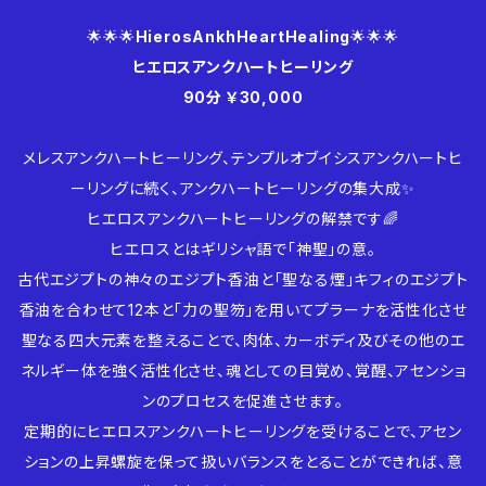
🌟🌟🌟
HierosAnkhHeartHealing
🌟🌟🌟
ヒエロスアンクハートヒーリング
90分 ￥30,000
メレスアンクハートヒーリング、テンプルオブイシスアンクハートヒ
ーリングに続く、アンクハートヒーリングの集大成✨
ヒエロスアンクハートヒーリングの解禁です🌈
ヒエロスとはギリシャ語で「神聖」の意。
古代エジプトの神々のエジプト香油と「聖なる煙」キフィのエジプト
香油を合わせて12本と「力の聖笏」を用いてプラーナを活性化させ
聖なる四大元素を整えることで、肉体、カーボディ及びその他のエ
ネルギー体を強く活性化させ、魂としての目覚め、覚醒、アセンショ
ンのプロセスを促進させます。
定期的にヒエロスアンクハートヒーリングを受けることで、アセン
ションの上昇螺旋を保って扱いバランスをとることができれば、意