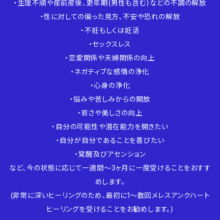
・生理不順や産前産後、更年期(男性も含む)などの不調の解放
・性に対しての偏った見方、不安や恐れの解放
・不妊もしくは妊活
・セックスレス
・恋愛関係や夫婦関係の向上
・ネガティブな感情の浄化
・心身の浄化
・悩みや苦しみからの開放
・若さや美しさの向上
・自分の可能性や潜在能力を開きたい
・自分が自分であることを喜びたい
・覚醒及びアセンション
など、今の状態に応じて一週間〜3ヶ月に一度受けることをおすす
めします。
(非常に深いヒーリングのため、最初に1〜数回メレスアンクハート
ヒーリングを受けることをお勧めします。)