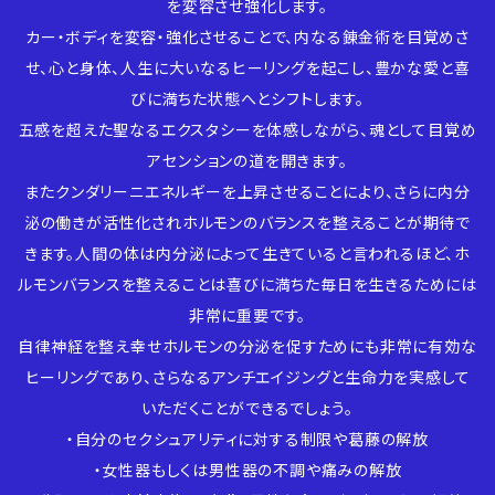
を変容させ強化します。
カー・ボディを変容・強化させることで、内なる錬金術を目覚めさ
せ、心と身体、人生に大いなるヒーリングを起こし、豊かな愛と喜
びに満ちた状態へとシフトします。
五感を超えた聖なるエクスタシーを体感しながら、魂として目覚め
アセンションの道を開きます。
またクンダリーニエネルギーを上昇させることにより、さらに内分
泌の働きが活性化されホルモンのバランスを整えることが期待で
きます。人間の体は内分泌によって生きていると言われるほど、ホ
ルモンバランスを整えることは喜びに満ちた毎日を生きるためには
非常に重要です。
自律神経を整え幸せホルモンの分泌を促すためにも非常に有効な
ヒーリングであり、さらなるアンチエイジングと生命力を実感して
いただくことができるでしょう。
・自分のセクシュアリティに対する制限や葛藤の解放
・女性器もしくは男性器の不調や痛みの解放