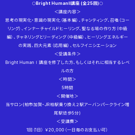
🌕
Bright HumanⅡ講座 (全25回)
🌕
＜講座内容＞
思考の現実化・意識の現実化（基本編）、チャンティング、召喚（コー
リング）、インナーチャイルドヒーリング、聖なる場の作り方（中級
編）、チャネリングとリーディング（中級編）、ヒーリングエネルギー
の実践、四大元素（応用編）、セルフイニシエーション
＜受講条件＞
Bright HumanⅠ講座を修了した方、もしくはそれに相当するレベ
ルの方
＜時間＞
5時間
＜開催地＞
当サロン(柏市加賀・JR柏駅乗り換え２駅アーバンパークライン増
尾駅徒歩5分)
＜受講費＞
1回（1日） ￥20,000（一日毎のお支払い可）